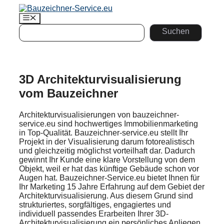
Zum
Inhalt
Menü
springen
Suchen
Suchen
3D Architekturvisualisierung
vom Bauzeichner
Architekturvisualisierungen von bauzeichner-
service.eu sind hochwertiges Immobilienmarketing
in Top-Qualität. Bauzeichner-service.eu stellt Ihr
Projekt in der Visualisierung darum fotorealistisch
und gleichzeitig möglichst vorteilhaft dar. Dadurch
gewinnt Ihr Kunde eine klare Vorstellung von dem
Objekt, weil er hat das künftige Gebäude schon vor
Augen hat. Bauzeichner-Service.eu bietet Ihnen für
Ihr Marketing 15 Jahre Erfahrung auf dem Gebiet der
Architekturvisualisierung. Aus diesem Grund sind
strukturiertes, sorgfältiges, engagiertes und
individuell passendes Erarbeiten Ihrer 3D-
Architekturvisualisierung ein persönliches Anliegen.